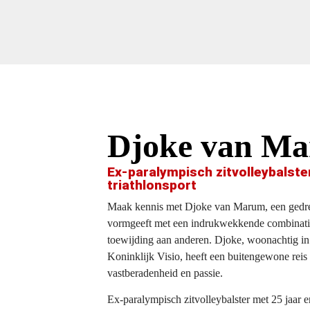
Djoke van M
Ex-paralympisch zitvolleybalster
triathlonsport
Maak
kennis
met
Djoke
van
Marum
,
een
gedr
vormgeeft
met
een
indrukwekkende
combinati
toewijding
aan
anderen
.
Djoke
,
woonachtig
i
Koninklijk
Visio,
heeft
een
buitengewone
reis
vastberadenheid
en
passie
.
Ex-paralympisch zitvolleybalster met 25 jaar e