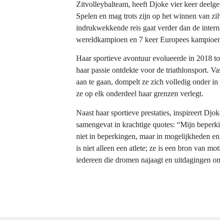
Zitvolleybalteam, heeft Djoke vier keer deel
Spelen en mag trots zijn op het winnen van zil
indrukwekkende reis gaat verder dan de interna
wereldkampioen en 7 keer Europees kampioen
Haar sportieve avontuur evolueerde in 2018 toe
haar passie ontdekte voor de triathlonsport. 
aan te gaan, dompelt ze zich volledig onder in
ze op elk onderdeel haar grenzen verlegt.
Naast haar sportieve prestaties, inspireert Dj
samengevat in krachtige quotes: “Mijn beperki
niet in beperkingen, maar in mogelijkheden e
is niet alleen een atlete; ze is een bron van m
iedereen die dromen najaagt en uitdagingen o