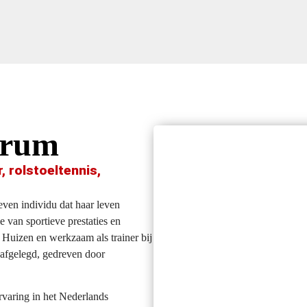
arum
, rolstoeltennis,
even
individu
dat
haar
leven
e
van
sportieve
prestaties
en
n
Huizen
en
werkzaam
als
trainer
bij
afgelegd
,
gedreven
door
rvaring in het Nederlands