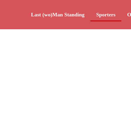
Last (wo)Man Standing
Sporters
O
Sporters