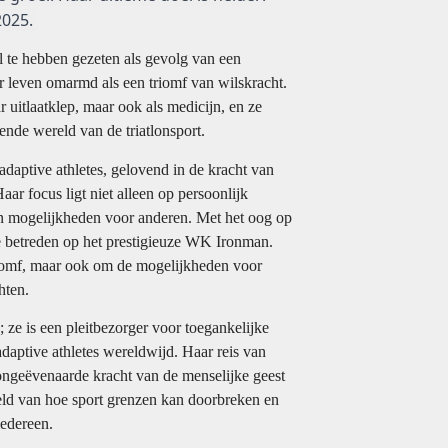
2025.
el te hebben gezeten als gevolg van een
r leven omarmd als een triomf van wilskracht.
ar uitlaatklep, maar ook als medicijn, en ze
ende wereld van de triatlonsport.
r adaptive athletes, gelovend in de kracht van
aar focus ligt niet alleen op persoonlijk
an mogelijkheden voor anderen. Met het oog op
te betreden op het prestigieuze WK Ironman.
triomf, maar ook om de mogelijkheden voor
hten.
e; ze is een pleitbezorger voor toegankelijke
adaptive athletes wereldwijd. Haar reis van
de ongeëvenaarde kracht van de menselijke geest
eeld van hoe sport grenzen kan doorbreken en
edereen.