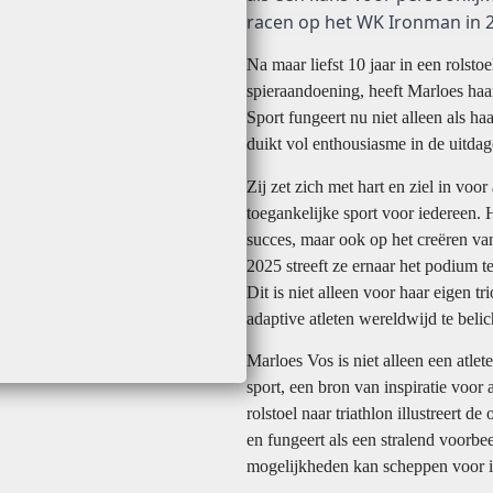
racen op het WK
Ironman
in 
Na maar liefst 10 jaar in een rolsto
spieraandoening, heeft Marloes haa
Sport fungeert nu niet alleen als ha
duikt vol enthousiasme in de uitdag
Zij zet zich met hart en ziel in voo
toegankelijke sport voor iedereen. H
succes, maar ook op het creëren v
2025 streeft ze ernaar het podium 
Dit is niet alleen voor haar eigen 
adaptive atleten wereldwijd te belic
Marloes Vos is niet alleen een atlet
sport, een bron van inspiratie voor 
rolstoel naar triathlon illustreert 
en fungeert als een stralend voorb
mogelijkheden kan scheppen voor i